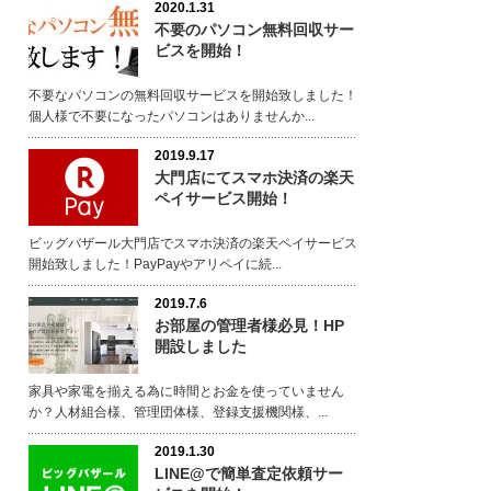
2020.1.31
不要のパソコン無料回収サー
ビスを開始！
不要なパソコンの無料回収サービスを開始致しました！
個人様で不要になったパソコンはありませんか...
2019.9.17
大門店にてスマホ決済の楽天
ペイサービス開始！
ビッグバザール大門店でスマホ決済の楽天ペイサービス
開始致しました！PayPayやアリペイに続...
2019.7.6
お部屋の管理者様必見！HP
開設しました
家具や家電を揃える為に時間とお金を使っていません
か？人材組合様、管理団体様、登録支援機関様、...
2019.1.30
LINE@で簡単査定依頼サー