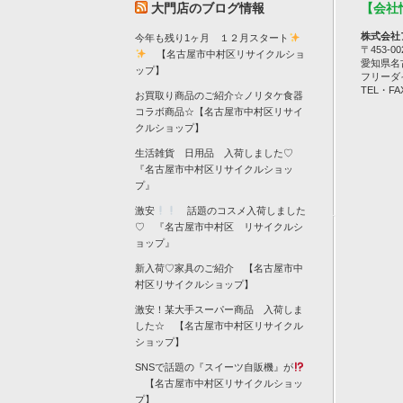
大門店のブログ情報
【会社
株式会社
今年も残り1ヶ月 １２月スタート
〒453-00
【名古屋市中村区リサイクルショ
愛知県名
ップ】
フリーダイヤ
TEL・FAX
お買取り商品のご紹介☆ノリタケ食器
コラボ商品☆【名古屋市中村区リサイ
クルショップ】
生活雑貨 日用品 入荷しました♡
『名古屋市中村区リサイクルショッ
プ』
激安
話題のコスメ入荷しました
♡ 『名古屋市中村区 リサイクルシ
ョップ』
新入荷♡家具のご紹介 【名古屋市中
村区リサイクルショップ】
激安！某大手スーパー商品 入荷しま
した☆ 【名古屋市中村区リサイクル
ショップ】
SNSで話題の『スイーツ自販機』が
【名古屋市中村区リサイクルショッ
プ】