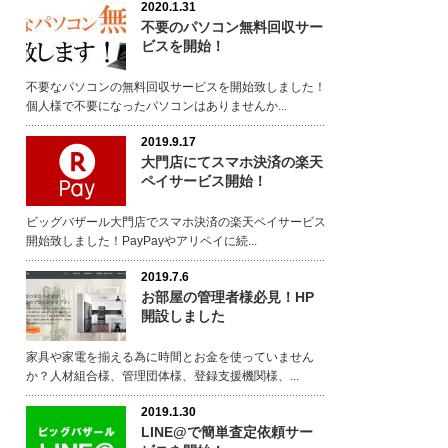
2020.1.31
不要のパソコン無料回収サー
ビスを開始！
不要なパソコンの無料回収サービスを開始致しました！
個人様で不要になったパソコンはありませんか...
2019.9.17
大門店にてスマホ決済の楽天
ペイサービス開始！
ビッグバザール大門店でスマホ決済の楽天ペイサービス
開始致しました！PayPayやアリペイに続...
2019.7.6
お部屋の管理者様必見！HP
開設しました
家具や家電を揃える為に時間とお金を使っていません
か？人材組合様、管理団体様、登録支援機関様、...
2019.1.30
LINE@で簡単査定依頼サー