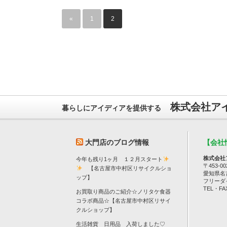
«
1
2
株式会社ア
暮らしにアイディアを提供する
大門店のブログ情報
【会社
株式会社
今年も残り1ヶ月 １２月スタート
〒453-00
【名古屋市中村区リサイクルショ
愛知県名
ップ】
フリーダイヤ
TEL・FAX
お買取り商品のご紹介☆ノリタケ食器
コラボ商品☆【名古屋市中村区リサイ
クルショップ】
生活雑貨 日用品 入荷しました♡