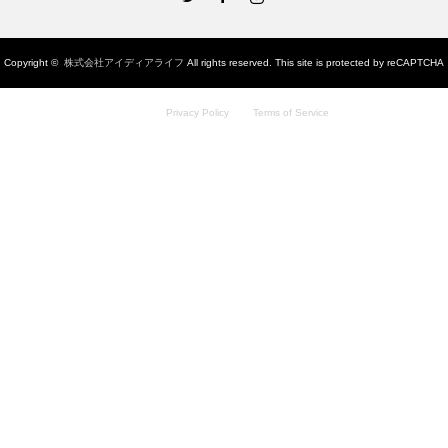
Copyright ©
株式会社アイディアライフ
All rights reserved. This site is protected by reCAPTCHA
and the Google
Privacy Policy
and
Terms of Service
apply.